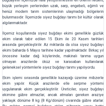
buğdayının ilçemizde hala yetiştirilmesinin en önemli nedeni,
büyük yerleşim yerlerinden uzak, sarp, engebeli, eğimli ve
henüz modern tarım sistemlerinin ulaşmadığı bölgelerin
bulunmasıdır. İlçemizde siyez buğdayı tarımı bir kültür olarak
algılanmaktadır.
İlçemiz koşullarında siyez buğdayı ekimi genellikle güzlük
ekim olarak tabir edilen 15 Ekim ile 20 Kasım tarihleri
arasında gerçekleştirilir. Az miktarda da olsa siyez buğdayı
ekimi baharda 6 Mayıs tarihine kadar yapılmaktadır. Birkaç yıl
öncesine kadar dağ köylerinde, makinalı tarıma uygun
olmayan arazilerde öküz ve karasaban kullanılarak
geleneksel yöntemlerle siyez buğdayı tarımı yapılıyordu.
Ekim işlemi sırasında genellikle kazayağı üzerine mibzerle
ekim yapılır. Küçük arazilerde elle serpme yöntemi
uygulanarak ekim gerçekleştirilir. Üreticiler, siyez buğdayı
ekimine gübre atmazlar; ancak atmaları gereken araziye
yaklaşık dönüme 8 kg (8 Kg/dönüm) civarında gübre atarlar.