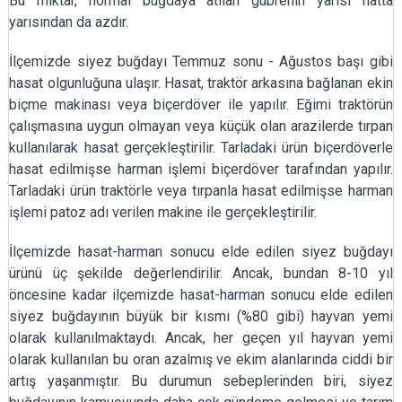
Bu miktar, normal buğdaya atılan gübrenin yarısı hatta
yarısından da azdır.
İlçemizde siyez buğdayı Temmuz sonu - Ağustos başı gibi
hasat olgunluğuna ulaşır. Hasat, traktör arkasına bağlanan ekin
biçme makinası veya biçerdöver ile yapılır. Eğimi traktörün
çalışmasına uygun olmayan veya küçük olan arazilerde tırpan
kullanılarak hasat gerçekleştirilir. Tarladaki ürün biçerdöverle
hasat edilmişse harman işlemi biçerdöver tarafından yapılır.
Tarladaki ürün traktörle veya tırpanla hasat edilmişse harman
işlemi patoz adı verilen makine ile gerçekleştirilir.
İlçemizde hasat-harman sonucu elde edilen siyez buğdayı
ürünü üç şekilde değerlendirilir. Ancak, bundan 8-10 yıl
öncesine kadar ilçemizde hasat-harman sonucu elde edilen
siyez buğdayının büyük bir kısmı (%80 gibi) hayvan yemi
olarak kullanılmaktaydı. Ancak, her geçen yıl hayvan yemi
olarak kullanılan bu oran azalmış ve ekim alanlarında ciddi bir
artış yaşanmıştır. Bu durumun sebeplerinden biri, siyez