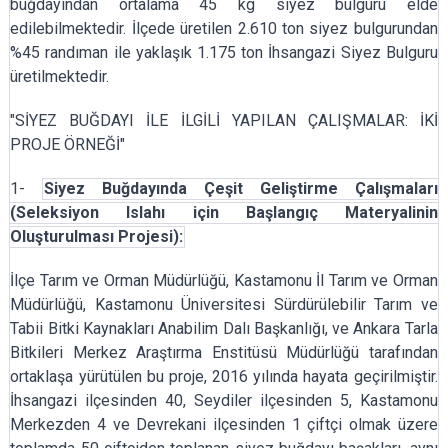
buğdayından ortalama 45 kg siyez bulguru elde
edilebilmektedir. İlçede üretilen 2.610 ton siyez bulgurundan
%45 randıman ile yaklaşık 1.175 ton İhsangazi Siyez Bulguru
üretilmektedir.
"SİYEZ BUĞDAYI İLE İLGİLİ YAPILAN ÇALIŞMALAR: İKİ
PROJE ÖRNEĞİ"
1-
Siyez Buğdayında Çeşit Geliştirme Çalışmaları
(Seleksiyon Islahı için Başlangıç Materyalinin
Oluşturulması Projesi):
İlçe Tarım ve Orman Müdürlüğü, Kastamonu İl Tarım ve Orman
Müdürlüğü, Kastamonu Üniversitesi Sürdürülebilir Tarım ve
Tabii Bitki Kaynakları Anabilim Dalı Başkanlığı, ve Ankara Tarla
Bitkileri Merkez Araştırma Enstitüsü Müdürlüğü tarafından
ortaklaşa yürütülen bu proje, 2016 yılında hayata geçirilmiştir.
İhsangazi ilçesinden 40, Seydiler ilçesinden 5, Kastamonu
Merkezden 4 ve Devrekani ilçesinden 1 çiftçi olmak üzere