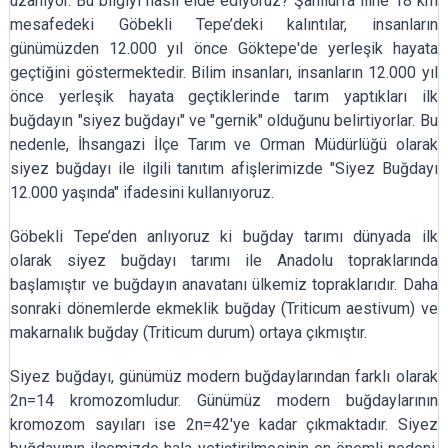
uzanıyor. Bu bilgiyi nasıl elde ediyoruz? Şanlıurfa iline 18 km
mesafedeki Göbekli Tepe’deki kalıntılar, insanların
günümüzden 12.000 yıl önce Göktepe'de yerleşik hayata
geçtiğini göstermektedir. Bilim insanları, insanların 12.000 yıl
önce yerleşik hayata geçtiklerinde tarım yaptıkları ilk
buğdayın "siyez buğdayı" ve "gernik" olduğunu belirtiyorlar. Bu
nedenle, İhsangazi İlçe Tarım ve Orman Müdürlüğü olarak
siyez buğdayı ile ilgili tanıtım afişlerimizde "Siyez Buğdayı
12.000 yaşında" ifadesini kullanıyoruz.
Göbekli Tepe’den anlıyoruz ki buğday tarımı dünyada ilk
olarak siyez buğdayı tarımı ile Anadolu topraklarında
başlamıştır ve buğdayın anavatanı ülkemiz topraklarıdır. Daha
sonraki dönemlerde ekmeklik buğday (Triticum aestivum) ve
makarnalık buğday (Triticum durum) ortaya çıkmıştır.
Siyez buğdayı, günümüz modern buğdaylarından farklı olarak
2n=14 kromozomludur. Günümüz modern buğdaylarının
kromozom sayıları ise 2n=42'ye kadar çıkmaktadır. Siyez