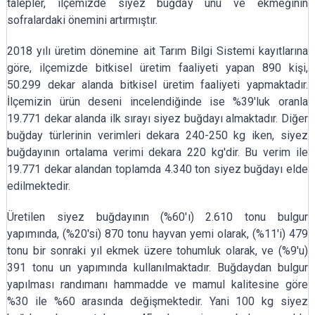
talepler, ilçemizde siyez buğday unu ve ekmeğinin
sofralardaki önemini artırmıştır.
2018 yılı üretim dönemine ait Tarım Bilgi Sistemi kayıtlarına
göre, ilçemizde bitkisel üretim faaliyeti yapan 890 kişi,
50.299 dekar alanda bitkisel üretim faaliyeti yapmaktadır.
İlçemizin ürün deseni incelendiğinde ise %39'luk oranla
19.771 dekar alanda ilk sırayı siyez buğdayı almaktadır. Diğer
buğday türlerinin verimleri dekara 240-250 kg iken, siyez
buğdayının ortalama verimi dekara 220 kg'dir. Bu verim ile
19.771 dekar alandan toplamda 4.340 ton siyez buğdayı elde
edilmektedir.
Üretilen siyez buğdayının (%60'ı) 2.610 tonu bulgur
yapımında, (%20'si) 870 tonu hayvan yemi olarak, (%11'i) 479
tonu bir sonraki yıl ekmek üzere tohumluk olarak, ve (%9'u)
391 tonu un yapımında kullanılmaktadır. Buğdaydan bulgur
yapılması randımanı hammadde ve mamul kalitesine göre
%30 ile %60 arasında değişmektedir. Yani 100 kg siyez