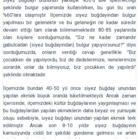
siyez buğdayı ürününün yaklaşık %30'u aile işletmeciliği
şeklinde bulgur yapımında kullanılırken, bu gün bu oran
%60'lara ulaşmıştır. İlçemizde siyez buğdayından bulgur
yapılması bir gelenektir ve bu geleneğin ne kadar süredir
devam ettiği tam olarak bilinmemektedir. 80-85 yaşlarında
olan kişilere sorduğumuzda, "Siz ne kadar zamandır
gabulcadan (siyez buğdayından) bulgur yapıyorsunuz?" diye
sorduğumuzda, onların verdiği cevap genellikle "Biz
çocukken de yapılıyordu, biz de dedelerimize, nenelerimize
sorardık onlar da bilmiyoruz, biz çocukken de yapılırdı"
şeklinde olmaktadır.
İlçemizde bundan 40-50 yıl önce siyez buğday unundan
yapılan ekmek büyük oranda tüketilmekteydi. Ancak zaman
içerisinde, ilçemizdeki kültür buğdaylarının yaygınlaşması ve
bu buğdaylardan yapılan ekmeklerin daha beyaz ve yumuşak
oluşu sebebiyle, siyez buğdayı unundan yapılan ekmek terk
edilmiştir. Ancak son 8-10 yıldır siyez buğdayının
kamuoyunda ciddi bir şekilde gündeme gelmesi ve artan