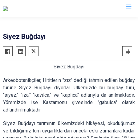
Kastamonu
Siyez Buğdayı
Abana
Hanönü
Ağlı
İhsangazi
Siyez Buğdayı
Araç
İnebolu
Azdavay
Küre
Arkeobotanikçiler, Hititlerin "zız" dediği tahmin edilen buğday
Bozkurt
Pınarbaşı
türüne Siyez Buğdayı diyorlar. Ülkemizde bu buğday türü,
"siyez," "ıza," "kavılca," ve "kaplıca" adlarıyla da anılmaktadır.
Çatalzeytin
Şenpazar
Yöremizde ise Kastamonu şivesinde "gabulca" olarak
Cide
Seydiler
adlandırılmaktadır.
Daday
Taşköprü
Siyez Buğdayı tarımının ülkemizdeki hikâyesi, okuduğumuz
Devrekani
Tosya
ve bildiğimiz tüm uygarlıklardan önceki eski zamanlara kadar
Doğanyurt