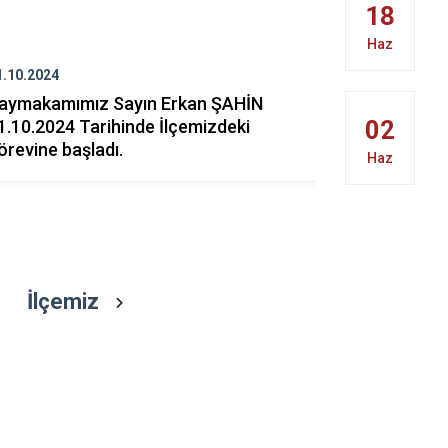
18
Cide
Haz
Daday
1.10.2024
24.04.2023
Devrekani
aymakamımız Sayın Erkan ŞAHİN
Kaymakamı
Doğanyurt
02
1.10.2024 Tarihinde İlçemizdeki
Nisan Ulus
örevine başladı.
Bayramı me
Haz
İlçemiz