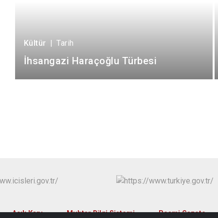
Kültür
|
Tarih
İhsangazi Haraçoğlu Türbesi
Açık Kapı
Muhtar Bilgi Sistemi
Resmi Gazete