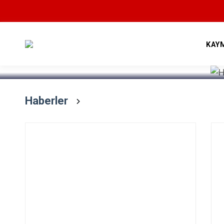
Devamını Oku
KAY
Haberler