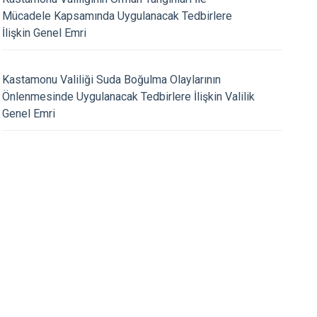
Seydiler
Mücadele Kapsamında Uygulanacak Tedbirlere
İlişkin Genel Emri
Taşköprü
20.04.2023
Tosya
mız Sayın Taha GENÇ'in 23
Kaymakamımız Sayın
Kastamonu Valiliği Suda Boğulma Olaylarının
al Egemenlik ve Çocuk
Ramazan Bayramı me
Önlenmesinde Uygulanacak Tedbirlere İlişkin Valilik
sajı;
Genel Emri