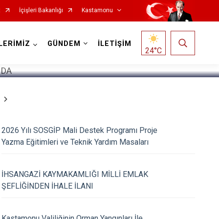
t
İçişleri Bakanlığı
Kastamonu
1
/
5
LERİMİZ
GÜNDEM
İLETİŞİM
24
°C
Hanönü
2026 Yılı SOSGİP Mali Destek Programı Proje
Yazma Eğitimleri ve Teknik Yardım Masaları
İhsangazi
İnebolu
İHSANGAZİ KAYMAKAMLIĞI MİLLİ EMLAK
Küre
ŞEFLİĞİNDEN İHALE İLANI
Pınarbaşı
Şenpazar
Kastamonu Valiliğinin Orman Yangınları İle