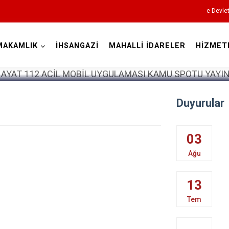
e-Devle
MAKAMLIK
İHSANGAZİ
MAHALLİ İDARELER
HİZMET
Kastamonu
Duyurular
Abana
03
Ağlı
Ağu
Araç
13
Azdavay
Tem
Bozkurt
Çatalzeytin